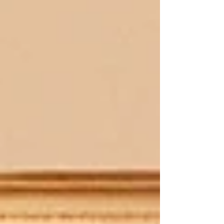
visitarnos hasta el domingo 22 y adquirir allí
algunos de nuestros libros editados y coeditados.
Además, este año, el sábado 21 por la mañana
contaremos con Antonio García Barbeito y