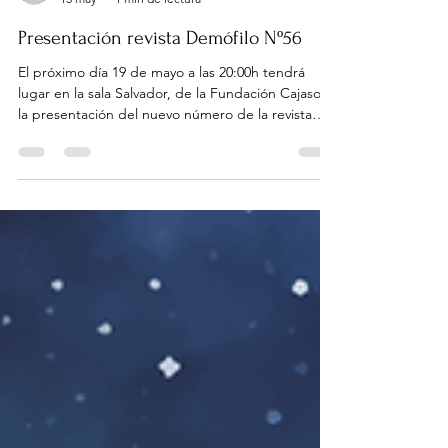
fundacionmachado
15 may
1 min de lectura
Presentación revista Demófilo Nº56
El próximo día 19 de mayo a las 20:00h tendrá
lugar en la sala Salvador, de la Fundación Cajasol,
la presentación del nuevo número de la revista
Demófilo. Este nuevo número 56 está dedicado a
las ponencias y comunicaciones de la II y III
Edición del Festival Internacional "El Alma de las
Culturas", celebrado en marzo del 2024 y en
febrero del 2025, respectivamente. Dicho evento
tiene lugar todos los años en Essaouira,
Marruecos. El Alma de las Culturas es un proyecto
que herm