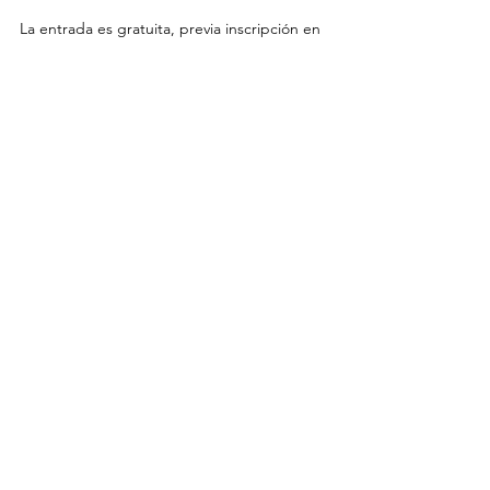
La entrada es gratuita, previa inscripción en 
este /
enlace
/
Ver todo
Entradas recientes