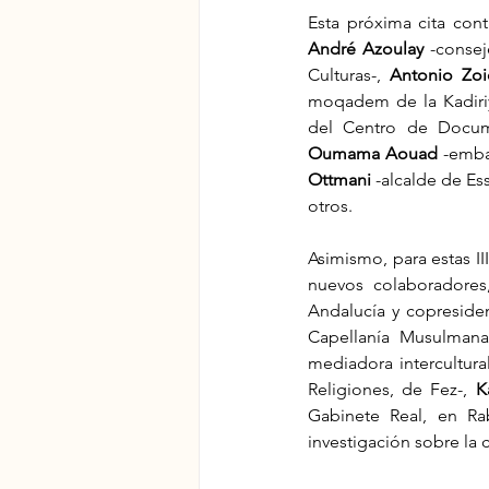
André Azoulay
 -conse
Culturas-, 
Antonio Zo
moqadem de la Kadiriy
Oumama Aouad
 -emba
Ottmani
 -alcalde de Es
otros.
Asimismo, para estas II
nuevos colaboradore
Andalucía y copresiden
Capellanía Musulmana
mediadora intercultural
Religiones, de Fez-, 
K
Gabinete Real, en Rab
investigación sobre la 