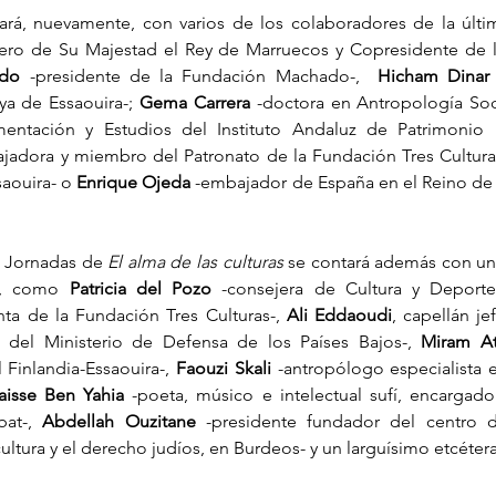
jero de Su Majestad el Rey de Marruecos y Copresidente de l
ido
 -presidente de la Fundación Machado-,  
Hicham Dinar
a de Essaouira-; 
Gema Carrera
 -doctora en Antropología Soc
jadora y miembro del Patronato de la Fundación Tres Culturas
saouira- o 
Enrique Ojeda
 -embajador de España en el Reino de 
I Jornadas de 
El alma de las culturas
 se contará además con u
s, como 
Patricia del Pozo
 -consejera de Cultura y Deporte
ta de la Fundación Tres Culturas-, 
Ali Eddaoudi
, capellán je
 del Ministerio de Defensa de los Países Bajos-, 
Miram At
 Finlandia-Essaouira-, 
Faouzi Skali
 -antropólogo especialista e
aisse Ben Yahia
 -poeta, músico e intelectual sufí, encargado
at-, 
Abdellah Ouzitane
 -presidente fundador del centro d
cultura y el derecho judíos, en Burdeos- y un larguísimo etcétera