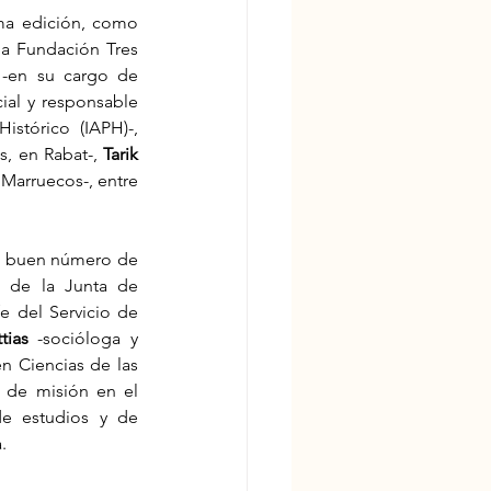
Esta próxima cita contará, nuevamente, con varios de los colaboradores de la última edición, como 
a Fundación Tres 
 -en su cargo de 
ial y responsable 
del Centro de Documentación y Estudios del Instituto Andaluz de Patrimonio Histórico (IAPH)-, 
, en Rabat-, 
Tarik 
Marruecos-, entre 
n buen número de 
 de la Junta de 
fe del Servicio de 
tias
 -socióloga y 
n Ciencias de las 
 de misión en el 
e estudios y de 
.