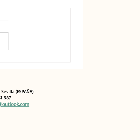
ios Demófilo 2025
 Sevilla (ESPAÑA)
51 687
@outlook.com