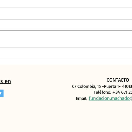
Prem
Fundación Machado en la Feria
del libro
CONTACTO
s en
C/ Colombia, 15 -Puerta 1-
41013
Teléfono: +34 671 2
fundacion.machado
Email: